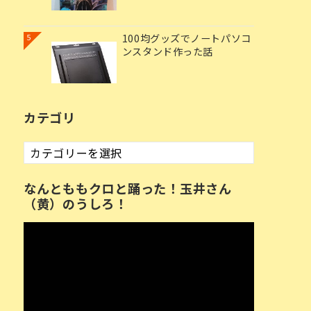
100均グッズでノートパソコ
5
ンスタンド作った話
カテゴリ
カ
テ
ゴ
なんとももクロと踊った！玉井さん
リ
（黄）のうしろ！
動
画
プ
レ
ー
ヤ