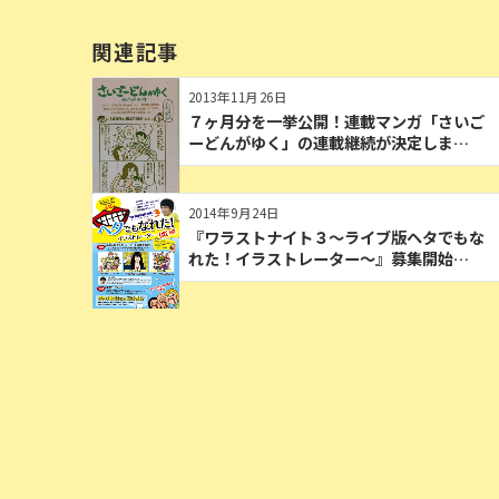
関連記事
2013年11月26日
７ヶ月分を一挙公開！連載マンガ「さいご
ーどんがゆく」の連載継続が決定しま…
2014年9月24日
『ワラストナイト３～ライブ版ヘタでもな
れた！イラストレーター～』募集開始…