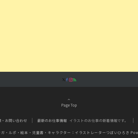
Page Top
頼・お問い合わせ
最新のお仕事情報
イラストのお仕事の新着情報です。
ンガ・ルポ・絵本・児童書・キャラクター：イラストレーターつぼいひろき
Pow