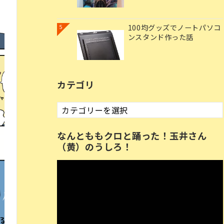
100均グッズでノートパソコ
5
ンスタンド作った話
カテゴリ
カ
テ
ゴ
なんとももクロと踊った！玉井さん
リ
（黄）のうしろ！
動
画
プ
レ
ー
ヤ