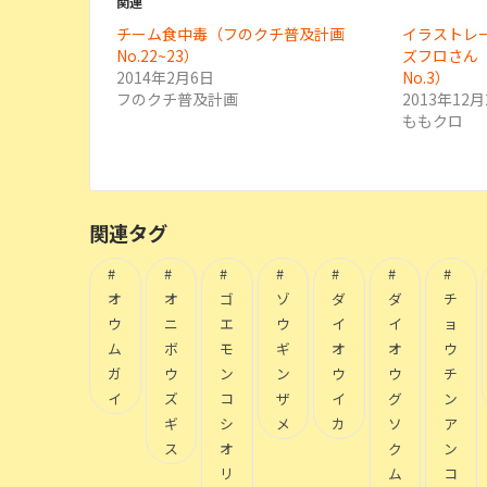
関連
チーム食中毒（フのクチ普及計画
イラストレ
No.22~23）
ズフロさん
2014年2月6日
No.3）
フのクチ普及計画
2013年12月
ももクロ
関連タグ
オ
オ
ゴ
ゾ
ダ
ダ
チ
ウ
ニ
エ
ウ
イ
イ
ョ
ム
ボ
モ
ギ
オ
オ
ウ
ガ
ウ
ン
ン
ウ
ウ
チ
イ
ズ
コ
ザ
イ
グ
ン
ギ
シ
メ
カ
ソ
ア
ス
オ
ク
ン
リ
ム
コ