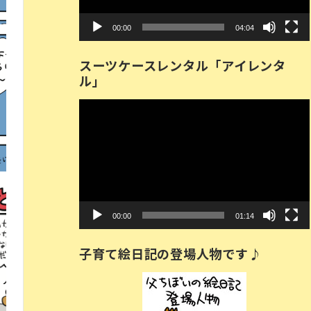
ー
00:00
04:04
スーツケースレンタル「アイレンタ
ル」
動
画
プ
レ
ー
ヤ
ー
00:00
01:14
子育て絵日記の登場人物です♪