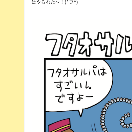
はやられた〜！(^フ^)