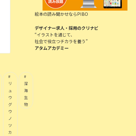
絵本の読み聞かせならPIBO
デザイナー求人・採用のクリナビ
“イラストを通じて、
社会で役立つチカラを養う”
アタムアカデミー
リ
深
ュ
海
ウ
生
グ
物
ウ
ノ
ツ
カ