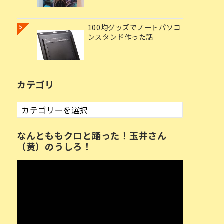
100均グッズでノートパソコ
5
ンスタンド作った話
カテゴリ
カ
テ
ゴ
なんとももクロと踊った！玉井さん
リ
（黄）のうしろ！
動
画
プ
レ
ー
ヤ