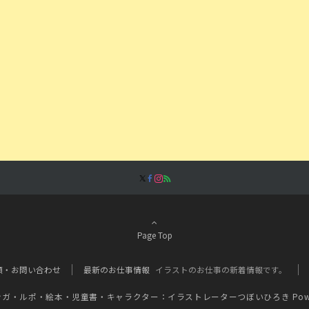
Page Top
頼・お問い合わせ
最新のお仕事情報
イラストのお仕事の新着情報です。
ンガ・ルポ・絵本・児童書・キャラクター：イラストレーターつぼいひろき
Pow