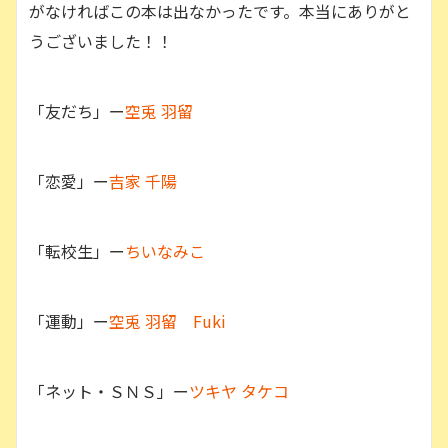
がなければこの本は出なかったです。本当にありがと
うございました！！
「友だち」ー
空兎 羽留
「恋愛」ー
吉家 千陽
「転校生」ー
ちいなみこ
「運動」ー
空兎 羽留
Fuki
「ネット・ＳＮＳ」ー
ツキヤ タケコ