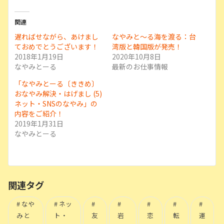
関連
遅ればせながら、あけまし
なやみと〜る海を渡る：台
ておめでとうございます！
湾版と韓国版が発売！
2018年1月19日
2020年10月8日
なやみとーる
最新のお仕事情報
「なやみとーる〔ききめ〕
おなやみ解決・はげまし (5)
ネット・SNSのなやみ」の
内容をご紹介！
2019年1月31日
なやみとーる
関連タグ
なや
ネッ
みと
ト・
友
岩
恋
転
運