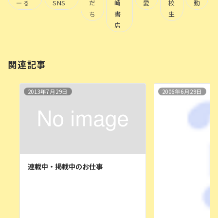
ーる
SNS
だ
崎
愛
校
動
ち
書
生
店
関連記事
2013年7月29日
2006年6月29日
連載中・掲載中のお仕事