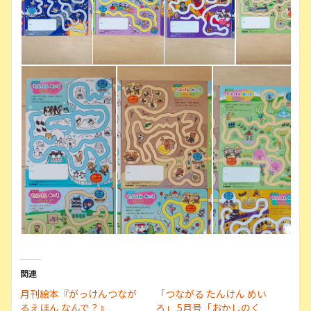
関連
月刊絵本『がっけんつなが
「つながる たんけん めい
るえほん なんで？』
ろ」 5月号「おかしのく