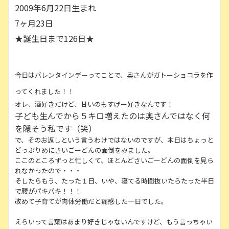
2009年6月22日生まれ
7ヶ月23日
★誕生日まで126日★
今日はバレンタインデーってことで、奥さんがガトーショコラを作
ってくれました！！
オレ、酒好きだけど、甘いのもすげー好きなんです！
子ども生んでから５キロ増えたのは奥さんではなく何
を隠そう私です（笑）
で、そのお返しという言うわけではないのですが、本日はちょっと
どっぷりめにさいごーどんの面倒をみました。
ここのところずっと忙しくて、ほとんどさいごーどんの面倒を見ら
れなかったので・・・
そしたらもう、たった１日、いや、寝てる時間抜いたらたった半日
で腰がパキパキ！！！
改めて子育てが肉体労働だと痛感した一日でした。
えらいって言葉はあまり好きじゃないんですけど、もう言っちゃい