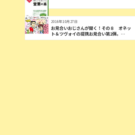
2016年10月27日
お見合いおじさんが聞く！その８ オネッ
ト＆ツヴォイの提携お見合い第2弾。…