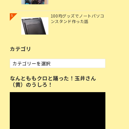
100均グッズでノートパソコ
5
ンスタンド作った話
カテゴリ
カ
テ
ゴ
なんとももクロと踊った！玉井さん
リ
（黄）のうしろ！
動
画
プ
レ
ー
ヤ