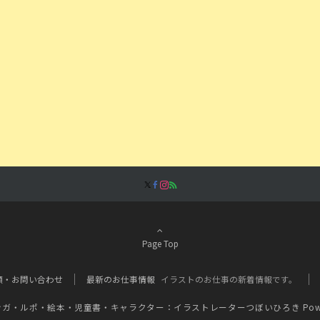
Page Top
頼・お問い合わせ
最新のお仕事情報
イラストのお仕事の新着情報です。
ンガ・ルポ・絵本・児童書・キャラクター：イラストレーターつぼいひろき
Pow