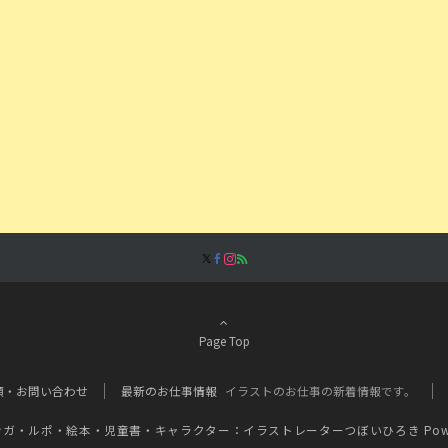
Page Top
頼・お問い合わせ
最新のお仕事情報
イラストのお仕事の新着情報です。
ンガ・ルポ・絵本・児童書・キャラクター：イラストレーターつぼいひろき
Pow