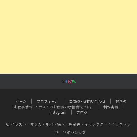
ホーム
プロフィール
ご依頼・お問い合わせ
最新の
お仕事情報
イラストのお仕事の新着情報です。
制作実績
instagram
ブログ
© イラスト・マンガ・ルポ・絵本・児童書・キャラクター：イラストレ
ーターつぼいひろき